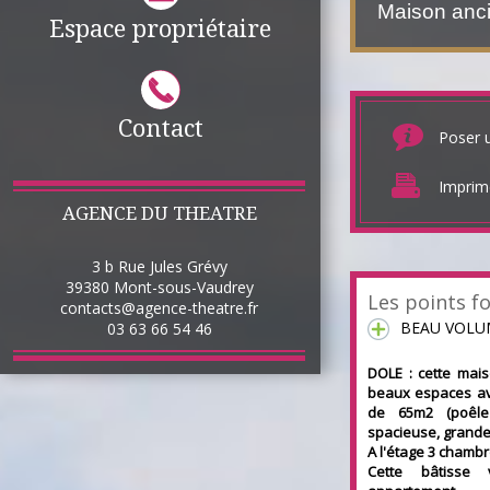
Maison an
Espace propriétaire
Contact
Poser 
Imprim
AGENCE DU THEATRE
3 b Rue Jules Grévy
39380
Mont-sous-Vaudrey
Les points fo
contacts@agence-theatre.fr
BEAU VOLU
03 63 66 54 46
DOLE : c
ette mai
beaux espaces ave
de 65m2 (poêle
spacieuse, grande 
A l'étage 3 chamb
Cette bâtisse