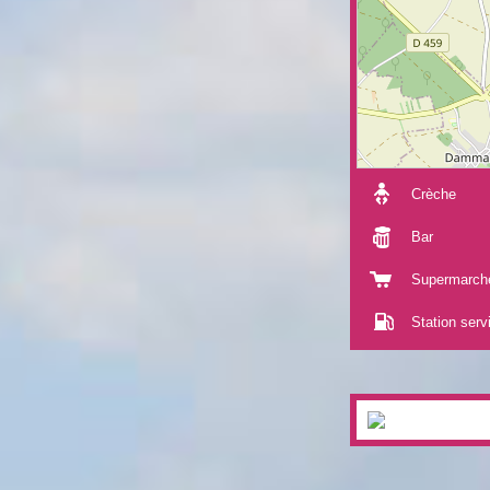
Crèche
Bar
Supermarch
Station serv