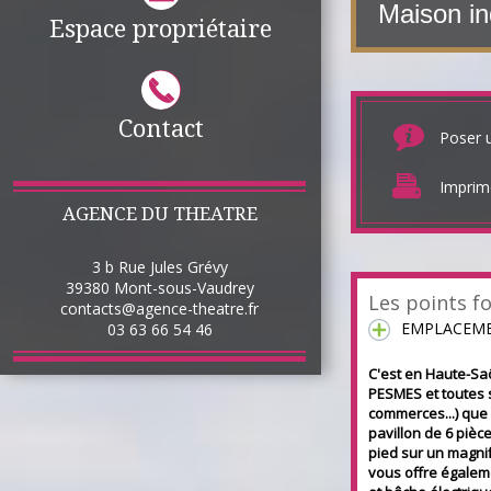
Maison i
Espace propriétaire
Contact
Poser 
Imprim
AGENCE DU THEATRE
3 b Rue Jules Grévy
39380
Mont-sous-Vaudrey
Les points fo
contacts@agence-theatre.fr
EMPLACEMEN
03 63 66 54 46
C'est en Haute-Sa
PESMES et toutes 
commerces...) que
pavillon de 6 pièc
pied sur un magnif
vous offre égaleme