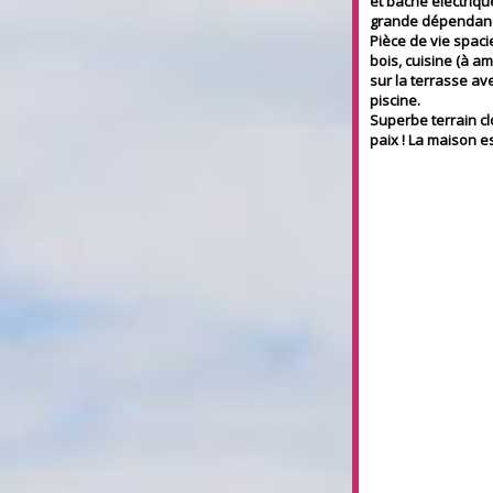
et bâche électriq
grande dépendance
Pièce de vie spaci
bois, cuisine (à a
sur la terrasse av
piscine.
Superbe terrain cl
paix ! La maison e