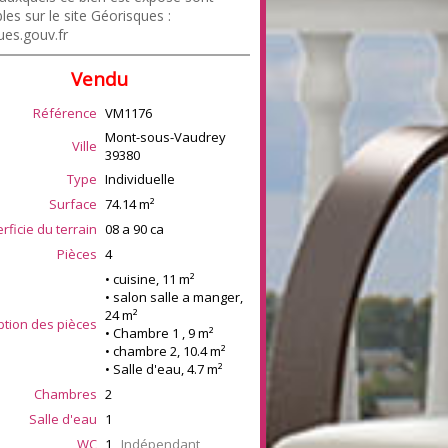
les sur le site Géorisques :
ues.gouv.fr
Vendu
Référence
VM1176
Mont-sous-Vaudrey
Ville
39380
Type
Individuelle
Surface
74.14
m²
rficie du terrain
08 a 90 ca
Pièces
4
• cuisine, 11 m²
• salon salle a manger,
24 m²
ption des pièces
• Chambre 1 , 9 m²
• chambre 2, 10.4 m²
• Salle d'eau, 4.7 m²
Chambres
2
Salle d'eau
1
WC
1
Indépendant