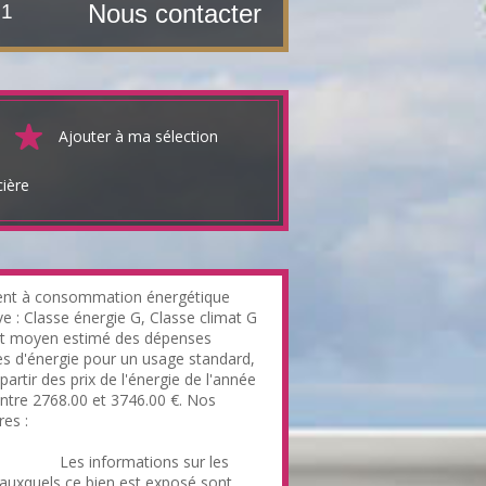
Nous contacter
.14 m²
Ajouter à ma sélection
cière
nt à consommation énergétique
ve : Classe énergie G, Classe climat G
t moyen estimé des dépenses
es d'énergie pour un usage standard,
 partir des prix de l'énergie de l'année
entre 2768.00 et 3746.00 €. Nos
res :
/files.netty.immo/file/bouger/94/O4BV
e_1.pdf
Les informations sur les
 auxquels ce bien est exposé sont