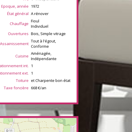
Epoque, année
1972
État général
A rénover
Fioul
Chauffage
Individuel
Ouvertures
Bois, Simple vitrage
Tout à l'égout,
Assainissement
Conforme
Aménagée,
Cuisine
Indépendante
ationnement int.
1
ationnement ext.
1
Toiture
et Charpente bon état
Taxe foncière
668 €/an