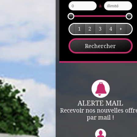
à
1
2
3
4
+
ALERTE MAIL
Recevoir nos nouvelles offr
par mail !