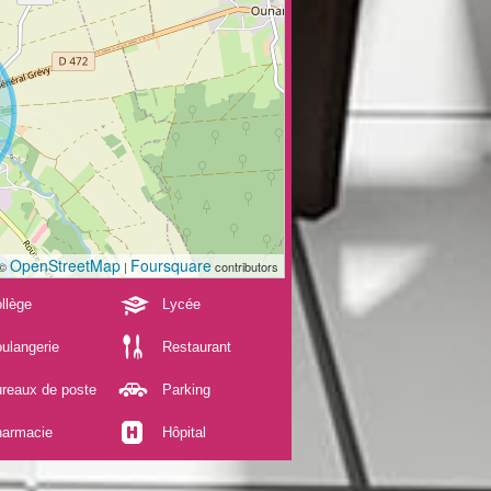
OpenStreetMap
Foursquare
 ©
|
contributors
llège
Lycée
ulangerie
Restaurant
reaux de poste
Parking
armacie
Hôpital