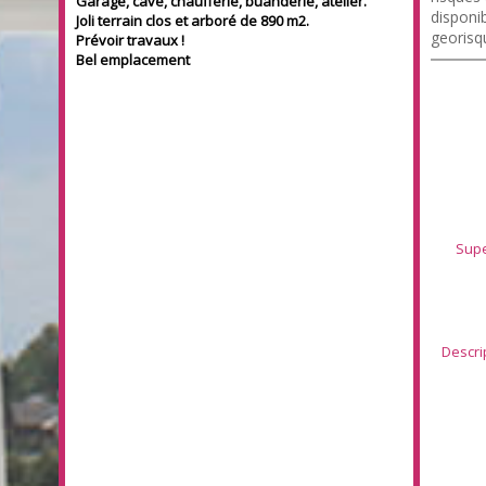
Garage, cave, chaufferie, buanderie, atelier.
disponib
Joli terrain clos et arboré de 890 m2.
georisq
Prévoir travaux !
Bel emplacement
Supe
Descri