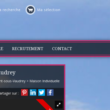
 recherche
Ma sélection
RE
RECRUTEMENT
CONTACT
audrey
nt-sous-Vaudrey
>
Maison Individuelle en vente Mont-sous-Vaudrey
>
artager sur :