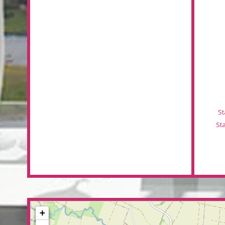
St
St
+