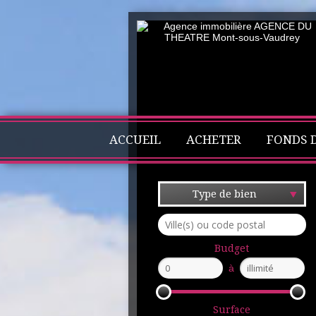
ACCUEIL
ACHETER
FONDS 
Type de bien
Budget
à
Surface