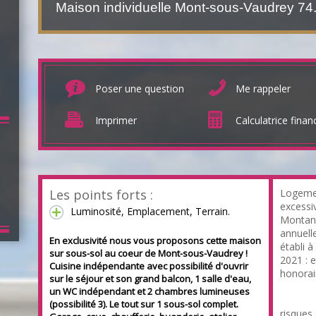
Maison individuelle Mont-sous-Vaudrey
74
Poser une question
Me rappeler
Imprimer
Calculatrice finan
Les points forts :
Logeme
excessi
Luminosité, Emplacement, Terrain.
Montan
annuell
En exclusivité nous vous proposons cette maison
établi à
sur sous-sol au coeur de Mont-sous-Vaudrey !
2021 : 
Cuisine indépendante avec possibilité d'ouvrir
honorai
sur le séjour et son grand balcon, 1 salle d'eau,
https:/
un WC indépendant et 2 chambres lumineuses
T/barem
(possibilité 3). Le tout sur 1 sous-sol complet.
risques