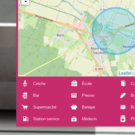
-
Leaflet
|
Crèche
École
Co
Bar
Presse
Bo
Supermarché
Banque
Bu
Station service
Médecin
Ph