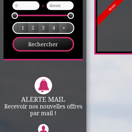
Vendu
à
1
2
3
4
+
ALERTE MAIL
Recevoir nos nouvelles offres
par mail !