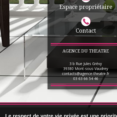
Espace propriétaire
1
2
3
4
Contact
AGENCE DU THEATRE
3 b Rue Jules Grévy
39380
Mont-sous-Vaudrey
contacts@agence-theatre.fr
03 63 66 54 46
Le respect de votre vie privée est une priori