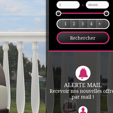
à
1
2
3
4
+
ALERTE MAIL
Recevoir nos nouvelles offr
par mail !