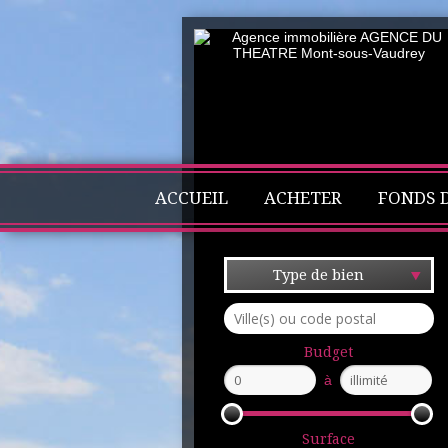
ACCUEIL
ACHETER
FONDS 
Type de bien
Budget
à
Surface