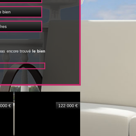
 bien
fres
 pas encore trouvé
le bien
 000 €
122 000 €
165 0