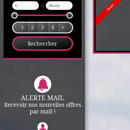
Vendu
à
1
2
3
4
+
ALERTE MAIL
Recevoir nos nouvelles offres
par mail !