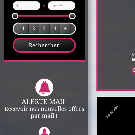
à
1
2
3
4
+
V
l
ALERTE MAIL
Exclusivité
Recevoir nos nouvelles offres
par mail !