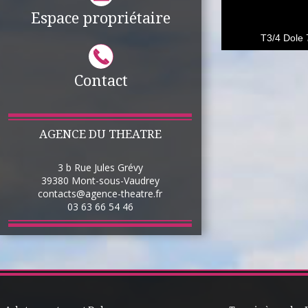
Espace propriétaire
T3/4 Dole
1
2
3
4
5
Contact
AGENCE DU THEATRE
3 b Rue Jules Grévy
39380
Mont-sous-Vaudrey
contacts@agence-theatre.fr
03 63 66 54 46